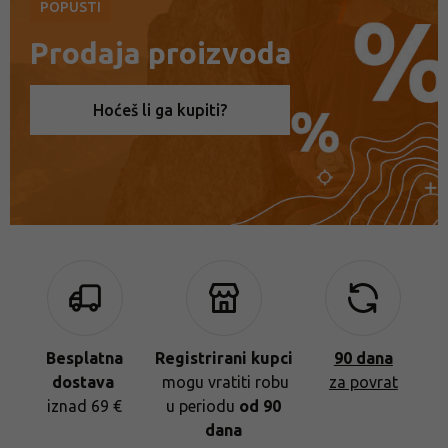
POPUSTI
Prodaja proizvoda
Hoćeš li ga kupiti?
Besplatna
Registrirani kupci
90 dana
dostava
mogu vratiti robu
za povrat
iznad 69 €
u periodu
od 90
dana