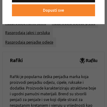
Jakne za penjanje
Dopusti sve
Nightshopping - EXTRA popust 10 %
Rasprodaja
Rasprodaja Rafiki jakne
Rasprodaja odjeće gradu
Rasprodaja jakni i prsluka
Rasprodaja penjačke odjeće
Rafiki
Rafiki je popularna češka penjačka marka koja
proizvodi penjačku odjeću, cipele, ruksake i
dodatke. Proizvode karakteriziraju atraktivne boje
i ugodni pamučni materijali. Brend su stvorili
penjači za penjače i sve koji dijele strast za
nesputanim kretanjem i vjeruju u vrijednosti kao