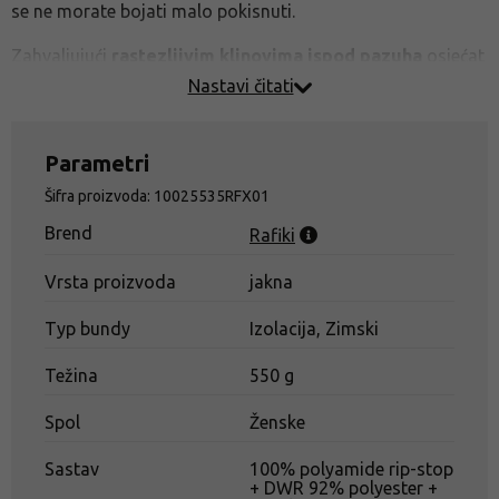
se ne morate bojati malo pokisnuti.
Zahvaljujući
rastezljivim klinovima ispod pazuha
osjećat
ćete se dobro u ovoj jakni čak i tijekom intenzivnog
Nastavi čitati
aktivnog kretanja. Djevojke kojima je hladno također će
sigurno cijeniti
mrežastu unutrašnjost
prednjih džepova,
Parametri
što povećava toplinsku udobnost. Tu je i kompresijska
torba za pakiranje ili popularna tabela težine penjanja.
Šifra proizvoda: 10025535RFX01
Brend
I što, jeste li ikada imali jaknu od "kukuruza"?
Rafiki
Vrsta proizvoda
jakna
Typ bundy
Izolacija, Zimski
Težina
550 g
Spol
Ženske
Sastav
100% polyamide rip-stop
+ DWR 92% polyester +