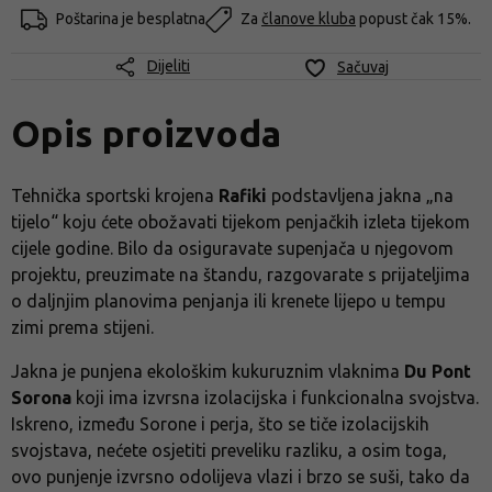
Poštarina je besplatna
Za
članove kluba
popust čak 15%.
Dijeliti
Sačuvaj
Opis proizvoda
Tehnička sportski krojena
Rafiki
podstavljena jakna „na
tijelo“ koju ćete obožavati tijekom penjačkih izleta tijekom
cijele godine. Bilo da osiguravate supenjača u njegovom
projektu, preuzimate na štandu, razgovarate s prijateljima
o daljnjim planovima penjanja ili krenete lijepo u tempu
zimi prema stijeni.
Jakna je punjena ekološkim kukuruznim vlaknima
Du Pont
Sorona
koji ima izvrsna izolacijska i funkcionalna svojstva.
Iskreno, između Sorone i perja, što se tiče izolacijskih
svojstava, nećete osjetiti preveliku razliku, a osim toga,
ovo punjenje izvrsno odolijeva vlazi i brzo se suši, tako da