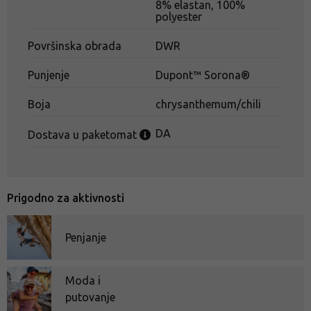
8% elastan, 100%
polyester
Površinska obrada
DWR
Punjenje
Dupont™ Sorona®
Boja
chrysanthemum/chili
DA
Dostava u paketomat
Prigodno za aktivnosti
Penjanje
Moda i
putovanje