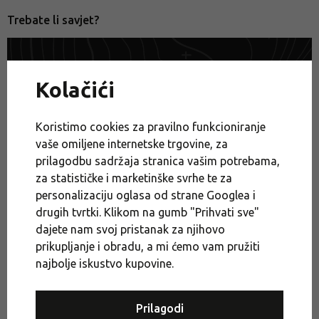
Trebate li savjet?
Trebate li savjet?
Kolačići
Outdoor Expert
+385 1 577 7044
Koristimo cookies za pravilno funkcioniranje
ili koristite naš chat (pon–pet 8:00–16:30)
vaše omiljene internetske trgovine, za
prilagodbu sadržaja stranica vašim potrebama,
za statističke i marketinške svrhe te za
Zimske jakne
Ženska outdoor odjeća
personalizaciju oglasa od strane Googlea i
drugih tvrtki. Klikom na gumb "Prihvati sve"
Ženske jakne, kaputi i prsluci
Ženske zimske jakne
dajete nam svoj pristanak za njihovo
Akcija
Moda i putovanja
Odjeća za grad
prikupljanje i obradu, a mi ćemo vam pružiti
najbolje iskustvo kupovine.
KEEN barefoot čak -35 %
Odjeća za penjanje
Jakne prema aktivnostima
Jakne
Jakne za grad
Prilagodi