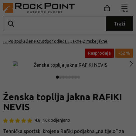
Izbor
Traži
…
Po spolu
Žene
Outdoor odjeća
Jakne
Zimske jakne
Rasprodaja
-52 %
Ženska toplija jakna RAFIKI
NEVIS
4.8
10x ocijenjeno
Tehnička sportski krojena Rafiki podjakna „na tijelo“ za