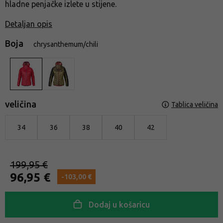
hladne penjačke izlete u stijene.
Detaljan opis
Boja
chrysanthemum/chili
veličina
Tablica veličina
34
36
38
40
42
199,95 €
96,95 €
-103,00 €
Dodaj u košaricu