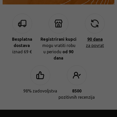
Besplatna
Registrirani kupci
90 dana
dostava
mogu vratiti robu
za povrat
iznad 69 €
u periodu
od 90
dana
98% zadovoljstva
8500
pozitivnih recenzija