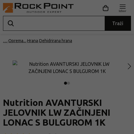
Izbor
Traži
…
Oprema
Hrana
Dehidrirana hrana
Nutrition AVANTURSKI
JELOVNIK LW ZAČINJENI
LONAC S BULGUROM 1K