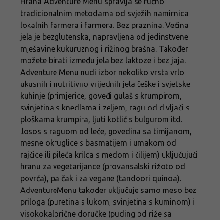
Hrana Adventure Menu spravlja se ručno
tradicionalnim metodama od svježih namirnica
lokalnih farmera i farmera. Bez praznina. Većina
jela je bezglutenska, napravljena od jedinstvene
mješavine kukuruznog i rižinog brašna. Također
možete birati između jela bez laktoze i bez jaja.
Adventure Menu nudi izbor nekoliko vrsta vrlo
ukusnih i nutritivno vrijednih jela češke i svjetske
kuhinje (primjerice, goveđi gulaš s krumpirom,
svinjetina s knedlama i zeljem, ragu od divljači s
ploškama krumpira, ljuti kotlić s bulgurom itd.
.losos s raguom od leće, govedina sa timijanom,
mesne okruglice s basmatijem i umakom od
rajčice ili pileća krilca s medom i čilijem) uključujući
hranu za vegetarijance (provansalski rižoto od
povrća), pa čak i za vegane (tandoori quinoa).
AdventureMenu također uključuje samo meso bez
priloga (puretina s lukom, svinjetina s kuminom) i
visokokalorične doručke (puding od riže sa