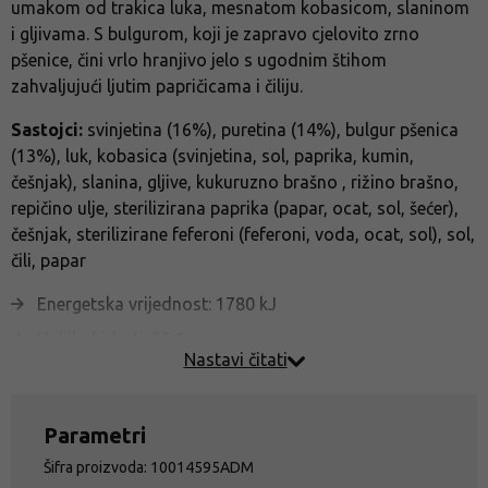
umakom od trakica luka, mesnatom kobasicom, slaninom
i gljivama. S bulgurom, koji je zapravo cjelovito zrno
pšenice, čini vrlo hranjivo jelo s ugodnim štihom
zahvaljujući ljutim papričicama i čiliju.
Sastojci:
svinjetina (16%), puretina (14%), bulgur pšenica
(13%), luk, kobasica (svinjetina, sol, paprika, kumin,
češnjak), slanina, gljive, kukuruzno brašno , rižino brašno,
repičino ulje, sterilizirana paprika (papar, ocat, sol, šećer),
češnjak, sterilizirane feferoni (feferoni, voda, ocat, sol), sol,
čili, papar
Energetska vrijednost: 1780 kJ
Ugljikohidrati: 55,6 g
Nastavi čitati
Bjelančevine: 31,6 g
Masti: 30,4 g
Parametri
Šifra proizvoda: 10014595ADM