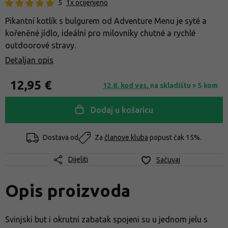
5
1x ocijenjeno
Pikantní kotlík s bulgurem od Adventure Menu je syté a
kořeněné jídlo, ideální pro milovníky chutné a rychlé
outdoorové stravy.
Detaljan opis
12,95 €
12.8. kod vas,
na skladištu > 5 kom
Dodaj u košaricu
Dostava od
Za
članove kluba
popust čak 15%.
Dijeliti
Sačuvaj
Opis proizvoda
Svinjski but i okrutni zabatak spojeni su u jednom jelu s