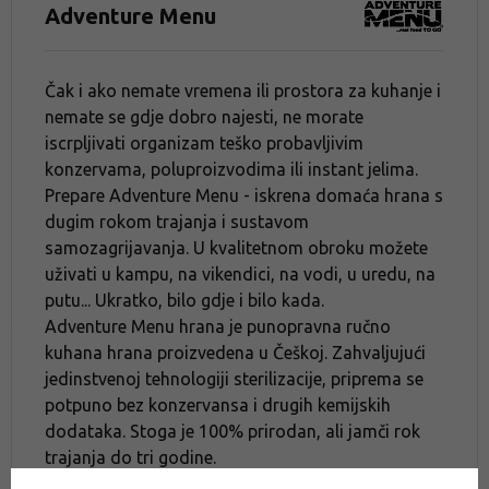
Adventure Menu
Čak i ako nemate vremena ili prostora za kuhanje i
nemate se gdje dobro najesti, ne morate
iscrpljivati ​​organizam teško probavljivim
konzervama, poluproizvodima ili instant jelima.
Prepare Adventure Menu - iskrena domaća hrana s
dugim rokom trajanja i sustavom
samozagrijavanja. U kvalitetnom obroku možete
uživati ​​u kampu, na vikendici, na vodi, u uredu, na
putu... Ukratko, bilo gdje i bilo kada.
Adventure Menu hrana je punopravna ručno
kuhana hrana proizvedena u Češkoj. Zahvaljujući
jedinstvenoj tehnologiji sterilizacije, priprema se
potpuno bez konzervansa i drugih kemijskih
dodataka. Stoga je 100% prirodan, ali jamči rok
trajanja do tri godine.
Sterilizirana hrana zadržava svoj prirodni okus,