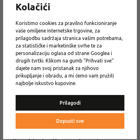
Kolačići
miris i izgled uz hranjivu vrijednost i iznimnu
trajnost. Hrana je u takozvanom tekućem stanju,
nije dehidrirana, nije instant, spremna je za
Koristimo cookies za pravilno funkcioniranje
trenutnu konzumaciju.
vaše omiljene internetske trgovine, za
Samo ga zagrijte. To je moguće na mnogo načina:
prilagodbu sadržaja stranica vašim potrebama,
u mikrovalnoj pećnici, u kuhalu za vodu, u vrućoj
za statističke i marketinške svrhe te za
vodi. No jedinstvena je takozvana opcija
personalizaciju oglasa od strane Googlea i
samozagrijavanja, kada vrećicu s hranom stavite u
drugih tvrtki. Klikom na gumb "Prihvati sve"
posebnu vrećicu za grijanje, tzv. Zipper-bag,
dajete nam svoj pristanak za njihovo
dodate samozagrijavajuću kapsulu i malo vode.
prikupljanje i obradu, a mi ćemo vam pružiti
Samozagrijavajuća kapsula je jednokratna i radi
najbolje iskustvo kupovine.
na principu egzotermne reakcije između živog
vapna i vode. Stvara temperaturu do 100°C i ova
Prilagodi
će vruća para zagrijati hranu čak iu ekstremnim
uvjetima za 12 minuta. Zip-vrećicu možete koristiti
uvijek iznova, kapsula je nakon upotrebe potpuno
Dopusti sve
biorazgradiva, tako da je možete zakopati bilo
gdje u prirodi.