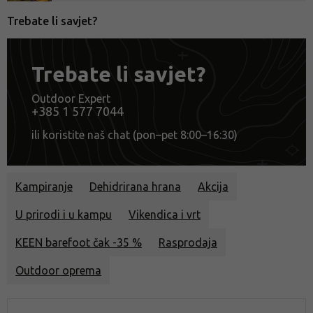
Trebate li savjet?
Trebate li savjet?
Outdoor Expert
+385 1 577 7044
ili koristite naš chat (pon–pet 8:00–16:30)
Kampiranje
Dehidrirana hrana
Akcija
U prirodi i u kampu
Vikendica i vrt
KEEN barefoot čak -35 %
Rasprodaja
Outdoor oprema