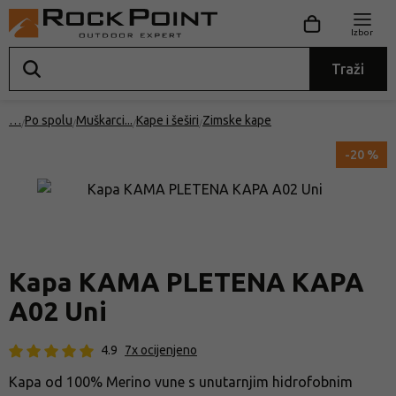
Izbor
Traži
…
Po spolu
Muškarci
Kape i šeširi
Zimske kape
-20 %
Kapa KAMA PLETENA KAPA
A02 Uni
4.9
7x ocijenjeno
Kapa od 100% Merino vune s unutarnjim hidrofobnim