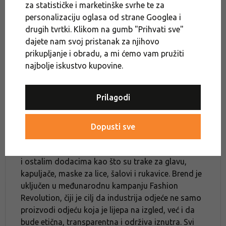
KEEN barefoot čak -35 %
Kape
za statističke i marketinške svrhe te za
personalizaciju oglasa od strane Googlea i
Nightshopping - EXTRA popust 10 %
Rasprodaja
drugih tvrtki. Klikom na gumb "Prihvati sve"
BRDO POPUSTA -22 % na odjeću
Odjeća
dajete nam svoj pristanak za njihovo
prikupljanje i obradu, a mi ćemo vam pružiti
najbolje iskustvo kupovine.
Kama
Prilagodi
KAMA je češki obiteljski brend poznat u zemlji i
inozemstvu. Osnovana je 1990. godine, a
Dopusti sve
specijalizirana je za pletenje sportskih i urbanih
džempera i kapa s modernim nordijskim uzorcima
i ostalim dodacima kao što su trake za glavu,
kapuljače, maske za lice, šalovi i rukavice. Brend je
uključen u međunarodnu kampanju Fashion
Revolution, čiji je cilj da industrija odjeće ne samo
proizvodi odjeću koja je lijepa na izgled, već i da
bude etična, transparentna i održiva iznutra. Svi