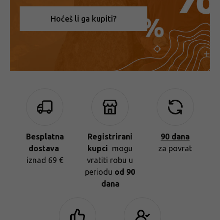
Hoćeš li ga kupiti?
Besplatna
Registrirani
90 dana
dostava
kupci
mogu
za povrat
iznad 69 €
vratiti robu u
periodu
od 90
dana