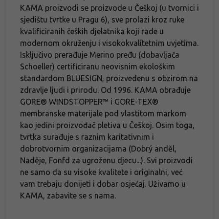
KAMA proizvodi se proizvode u Češkoj (u tvornici i
sjedištu tvrtke u Pragu 6), sve prolazi kroz ruke
kvalificiranih čeških djelatnika koji rade u
modernom okruženju i visokokvalitetnim uvjetima.
Isključivo prerađuje Merino pređu (dobavljača
Schoeller) certificiranu neovisnim ekološkim
standardom BLUESIGN, proizvedenu s obzirom na
zdravlje ljudi i prirodu. Od 1996. KAMA obrađuje
GORE® WINDSTOPPER™ i GORE-TEX®
membranske materijale pod vlastitom markom
kao jedini proizvođač pletiva u Češkoj. Osim toga,
tvrtka surađuje s raznim karitativnim i
dobrotvornim organizacijama (Dobrý anděl,
Naděje, Fonfd za ugroženu djecu...). Svi proizvodi
ne samo da su visoke kvalitete i originalni, već
vam trebaju donijeti i dobar osjećaj. Uživamo u
KAMA, zabavite se s nama.