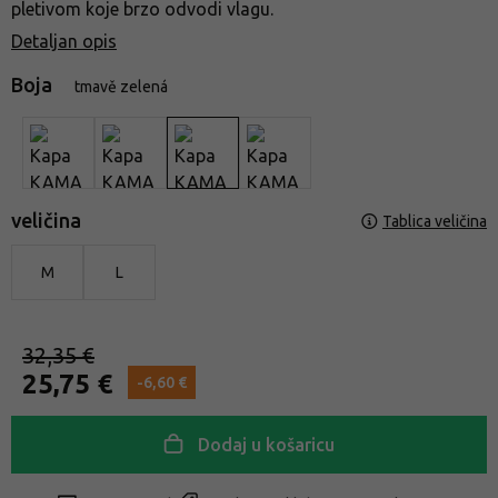
pletivom koje brzo odvodi vlagu.
Detaljan opis
Boja
tmavě zelená
veličina
Tablica veličina
M
L
32,35 €
25,75 €
-6,60 €
Dodaj u košaricu